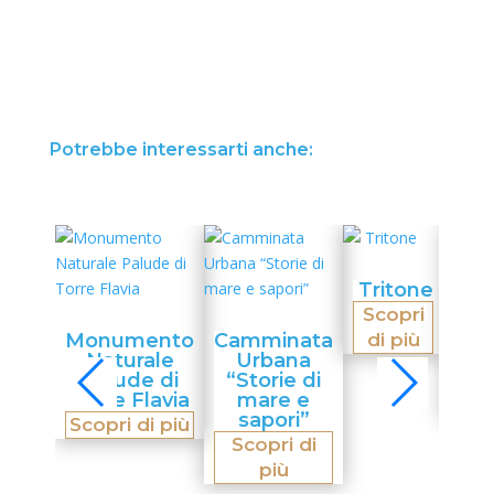
Potrebbe interessarti anche:
Tritone
Scopri
To
d
Monumento
Camminata
di più
Rili
Naturale
Urbana
Palude di
“Storie di
Sco
Torre Flavia
mare e
di 
sapori”
Scopri di più
Scopri di
più