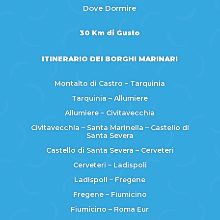
Dove Dormire
30 Km di Gusto
ITINERARIO DEI BORGHI MARINARI
Montalto di Castro – Tarquinia
Tarquinia – Allumiere
Allumiere – Civitavecchia
Civitavecchia – Santa Marinella – Castello di
Santa Severa
Castello di Santa Severa – Cerveteri
Cerveteri – Ladispoli
Ladispoli – Fregene
Fregene – Fiumicino
Fiumicino – Roma Eur