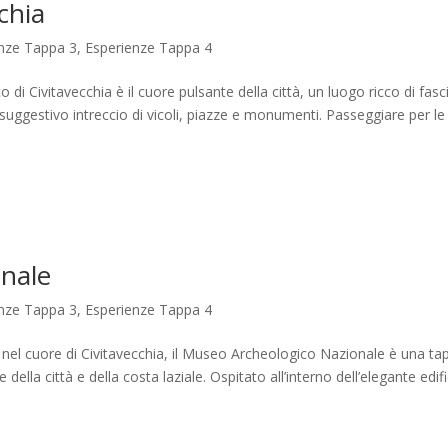
chia
nze Tappa 3
,
Esperienze Tappa 4
o di Civitavecchia è il cuore pulsante della città, un luogo ricco di fas
n suggestivo intreccio di vicoli, piazze e monumenti. Passeggiare per le
nale
nze Tappa 3
,
Esperienze Tappa 4
 nel cuore di Civitavecchia, il Museo Archeologico Nazionale è una ta
 della città e della costa laziale. Ospitato all’interno dell’elegante edific