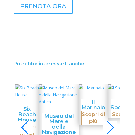
PRENOTA ORA
Potrebbe interessarti anche:
Il
I
Marinaio
Spettago
Six
Beach
Scopri di
Scopri di
Museo del
House
Mare e
più
Scopri
della
Navigazione
di più