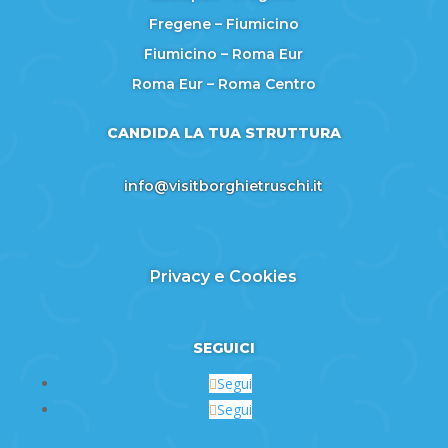
Fregene – Fiumicino
Fiumicino – Roma Eur
Roma Eur – Roma Centro
CANDIDA LA TUA STRUTTURA
info@visitborghietruschi.it
Privacy e Cookies
SEGUICI
Segui
Segui