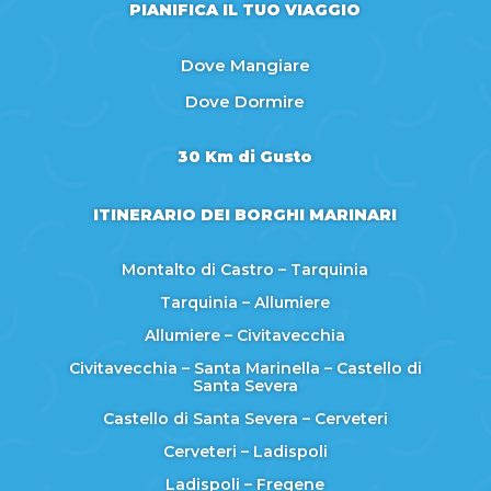
PIANIFICA IL TUO VIAGGIO
Dove Mangiare
Dove Dormire
30 Km di Gusto
ITINERARIO DEI BORGHI MARINARI
Montalto di Castro – Tarquinia
Tarquinia – Allumiere
Allumiere – Civitavecchia
Civitavecchia – Santa Marinella – Castello di
Santa Severa
Castello di Santa Severa – Cerveteri
Cerveteri – Ladispoli
Ladispoli – Fregene